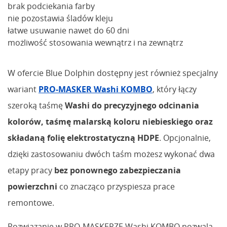
brak podciekania farby
nie pozostawia śladów kleju
łatwe usuwanie nawet do 60 dni
możliwość stosowania wewnątrz i na zewnątrz
W ofercie Blue Dolphin dostępny jest również specjalny
wariant
PRO-MASKER Washi KOMBO
, który łączy
szeroką taśmę
Washi do precyzyjnego odcinania
kolorów, taśmę malarską koloru niebieskiego oraz
składaną folię elektrostatyczną HDPE
. Opcjonalnie,
dzięki zastosowaniu dwóch taśm możesz wykonać dwa
etapy pracy
bez ponownego zabezpieczania
powierzchni
co znacząco przyspiesza prace
remontowe.
Rozwiązanie w PRO-MASKERZE Washi KOMBO pozwala