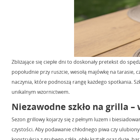
Zbliżające się ciepłe dni to doskonały pretekst do spę
popołudnie przy ruszcie, wesołą majówkę na tarasie, c
naczynia, które podnoszą rangę każdego spotkania. Szkł
unikalnym wzornictwem.
Niezawodne szkło na grilla –
Sezon grillowy kojarzy się z pełnym luzem i biesiadow
czystości. Aby podawanie chłodnego piwa czy ulubion
konstrukcja z grubego szkła, obły kształt oraz duże, 