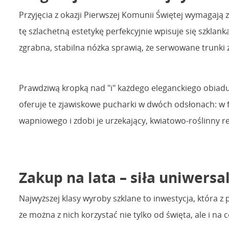
Przyjęcia z okazji Pierwszej Komunii Świętej wymagają
tę szlachetną estetykę perfekcyjnie wpisuje się szklank
zgrabna, stabilna nóżka sprawią, że serwowane trunki z
Prawdziwą kropką nad "i" każdego eleganckiego obiad
oferuje te zjawiskowe pucharki w dwóch odsłonach: w fo
wapniowego i zdobi je urzekający, kwiatowo-roślinny r
Zakup na lata – siła uniwersa
Najwyższej klasy wyroby szklane to inwestycja, która 
że można z nich korzystać nie tylko od święta, ale i na