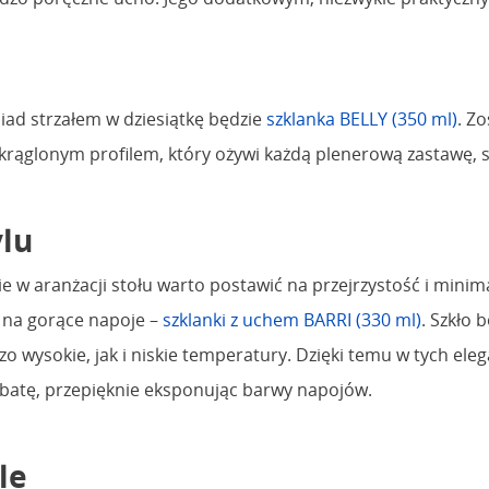
ad strzałem w dziesiątkę będzie
szklanka BELLY (350 ml)
. Z
glonym profilem, który ożywi każdą plenerową zastawę, st
ylu
ie w aranżacji stołu warto postawić na przejrzystość i minim
 na gorące napoje –
szklanki z uchem BARRI (330 ml)
. Szkło
o wysokie, jak i niskie temperatury. Dzięki temu w tych el
batę, przepięknie eksponując barwy napojów.
le