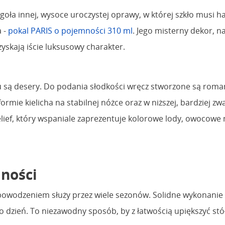
 zgoła innej, wysoce uroczystej oprawy, w której szkło musi
a -
pokal PARIS o pojemności 310 ml
. Jego misterny dekor, n
yskają iście luksusowy charakter.
u są desery. Do podania słodkości wręcz stworzone są rom
rmie kielicha na stabilnej nóżce oraz w niższej, bardziej zw
elief, który wspaniale zaprezentuje kolorowe lody, owocowe
lności
z powodzeniem służy przez wiele sezonów. Solidne wykonanie 
 co dzień. To niezawodny sposób, by z łatwością upiększyć stó