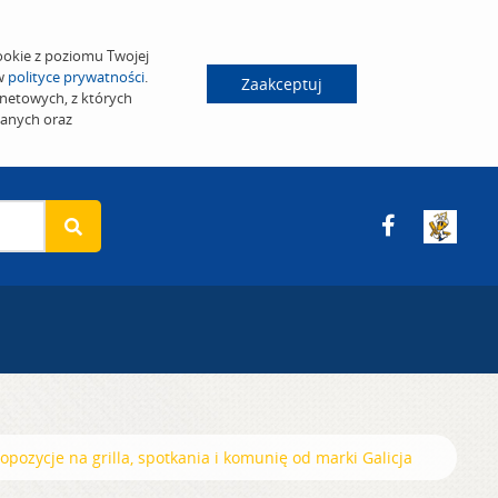
ookie z poziomu Twojej
 w
polityce prywatności
.
Zaakceptuj
netowych, z których
wanych oraz
opozycje na grilla, spotkania i komunię od marki Galicja