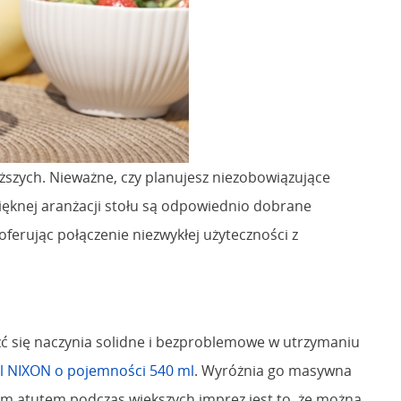
liższych. Nieważne, czy planujesz niezobowiązujące
pięknej aranżacji stołu są odpowiednio dobrane
oferując połączenie niezwykłej użyteczności z
źć się naczynia solidne i bezproblemowe w utrzymaniu
el NIXON o pojemności 540 ml
. Wyróżnia go masywna
nym atutem podczas większych imprez jest to, że można