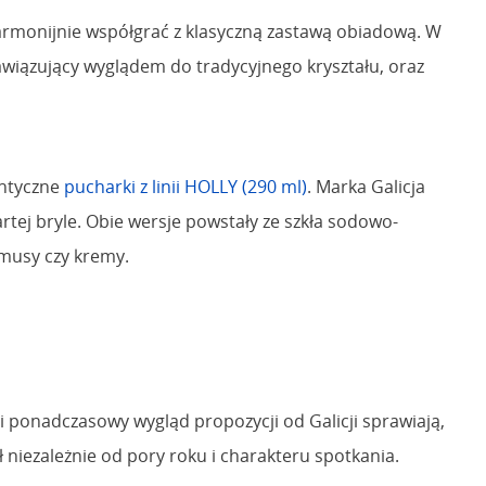
 harmonijnie współgrać z klasyczną zastawą obiadową. W
awiązujący wyglądem do tradycyjnego kryształu, oraz
antyczne
pucharki z linii HOLLY (290 ml)
. Marka Galicja
artej bryle. Obie wersje powstały ze szkła sodowo-
 musy czy kremy.
i ponadczasowy wygląd propozycji od Galicji sprawiają,
ł niezależnie od pory roku i charakteru spotkania.