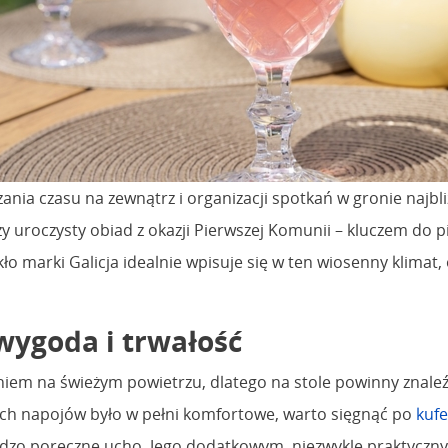
dzania czasu na zewnątrz i organizacji spotkań w gronie najb
zy uroczysty obiad z okazji Pierwszej Komunii – kluczem do 
o marki Galicja idealnie wpisuje się w ten wiosenny klimat, 
 wygoda i trwałość
aniem na świeżym powietrzu, dlatego na stole powinny znale
ych napojów było w pełni komfortowe, warto sięgnąć po
kuf
bardzo poręczne ucho. Jego dodatkowym, niezwykle praktycz