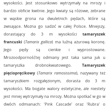
wysokości. Jest stosunkowo wytrzymały na mrozy i
bardzo obficie kwitnie. Jego kwiaty są różowe, zebrane
w wąskie grona na dwuletnich pędach, które są
zwisające. Można go sadzić w całej Polsce. Mniejszy,
dorastający do 3 m wysokości
tamaryszek
francuski
(
Tamarix gallica
) ma luźną ażurową koronę.
Jego pędy są cienkie i wyprostowane.
Mrozoodpornośćtej odmiany jest taka sama juk u
tamaryszka drobnokwiatowego.
Tamaryszek
pięciopręcikowy
(
Tamarix ramosissima
), nazywany też
tamaryszkiem rozgałęzionym, dorasta do 3 m
wysokości. Ma bogate walory estetyczne, ale niestety
jest mniej wytrzymały na mrozy. Można spotkać w go w
dwóch odmianach: 'Pink Cascade' oraz 'Rubra' o