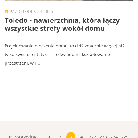
PAŹDZIERNIK 24 2025
Toledo - nawierzchnia, która łączy
wszystkie strefy wokół domu
Projektowanie otoczenia domu, to dziś znacznie więcej niż
tylko kwestia estetyki — to świadome kształtowanie
przestrzeni, w [...]
Poprzednia
1
2
3
4
222
223
224
225